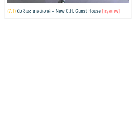
(
7.1)
นิว ซีเอช เกสต์เฮาส์ – New C.H. Guest House
[กรุงเทพ]