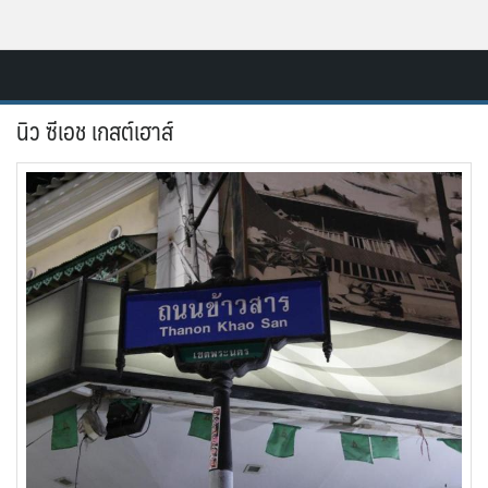
Skip
Resort.in.th
to
Home
content
นิว ซีเอช เกสต์เฮาส์
ติดต่อ
ทำเว็บไซต์รีสอร์ท
เกี่ยวกับเรา