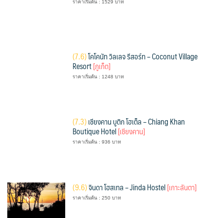
ราคาเริ่มต้น : 1529 บาท
(
7.6)
โคโคนัท วิลเลจ รีสอร์ท – Coconut Village
Resort
[ภูเก็ต]
ราคาเริ่มต้น : 1248 บาท
(
7.3)
เชียงคาน บูติก โฮเต็ล – Chiang Khan
Boutique Hotel
[เชียงคาน]
ราคาเริ่มต้น : 936 บาท
(
9.6)
จินดา โฮสเทล – Jinda Hostel
[เกาะลันตา]
ราคาเริ่มต้น : 250 บาท