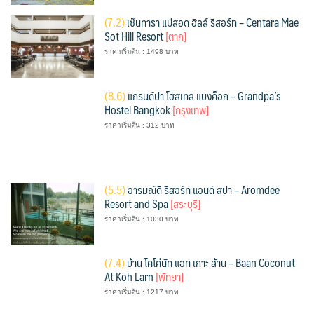
(
7.2)
เซ็นทารา แม่สอด ฮิลล์ รีสอร์ท – Centara Mae
Sot Hill Resort
[ตาก]
ราคาเริ่มต้น : 1498 บาท
(
8.6)
แกรนด์ปา โฮสเทล แบงค็อก – Grandpa’s
Hostel Bangkok
[กรุงเทพ]
ราคาเริ่มต้น : 312 บาท
(
5.5)
อารมณ์ดี รีสอร์ท แอนด์ สปา – Aromdee
Resort and Spa
[สระบุรี]
ราคาเริ่มต้น : 1030 บาท
(
7.4)
บ้าน โคโค่นัท แอท เกาะ ล้าน – Baan Coconut
At Koh Larn
[พัทยา]
ราคาเริ่มต้น : 1217 บาท