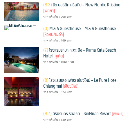
(
8.3)
นิว นอร์ดิค คริสติน – New Nordic Kristine
[พัทยา]
ราคาเริ่มต้น : 905 บาท
(
0)
M & A Guesthouse – M & A Guesthouse
[หัวหิน/ชะอำ]
ราคาเริ่มต้น : 499 บาท
(
7)
โรงแรมรามา กะตะ บีช – Rama Kata Beach
Hotel
[ภูเก็ต]
ราคาเริ่มต้น : 1061 บาท
(
8)
โรงแรมเลอ เพียว เชียงใหม่ – Le Pure Hotel
Chiangmai
[เชียงใหม่]
ราคาเริ่มต้น : 874 บาท
(
8.7)
ศิรินิรันดร์ รีสอร์ต – SiriNiran Resort
[พัทยา]
ราคาเริ่มต้น : 749 บาท