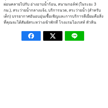
ผ่อนคลายไปกับ อ่างอาบน้ำร้อน, สนามกอล์ฟ (ในระยะ 3
กม.), สระว่ายน้ำกลางแจ้ง, บริการนวด, สระว่ายน้ำ (สำหรับ
เด็ก) บรรยากาศอันอบอุ่นเชื้อเชิญและการบริการดีเยี่ยมคือสิ่ง
ที่คุณจะได้สัมผัสระหว่างเข้าพักที่ โรงแรมไอเรสท์ หัวหิน