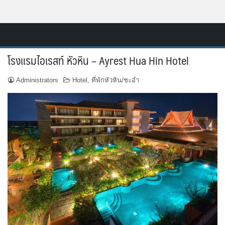
Skip
Resort.in.th
to
Home
content
โรงแรมไอเรสท์ หัวหิน – Ayrest Hua Hin Hotel
ติดต่อ
Administrators
Hotel
,
ที่พักหัวหิน/ชะอำ
ทำเว็บไซต์รีสอร์ท
เกี่ยวกับเรา