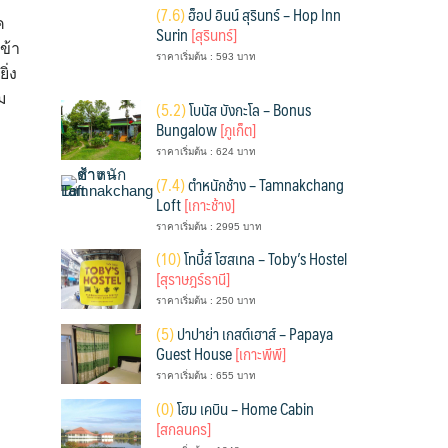
(
7.6)
ฮ็อป อินน์ สุรินทร์ – Hop Inn
ค
Surin
[สุรินทร์]
ข้า
ราคาเริ่มต้น : 593 บาท
ิ่ง
ม
(
5.2)
โบนัส บังกะโล – Bonus
Bungalow
[ภูเก็ต]
ราคาเริ่มต้น : 624 บาท
(
7.4)
ตำหนักช้าง – Tamnakchang
Loft
[เกาะช้าง]
ราคาเริ่มต้น : 2995 บาท
(
10)
โทบี้ส์ โฮสเทล – Toby’s Hostel
[สุราษฎร์ธานี]
ราคาเริ่มต้น : 250 บาท
(
5)
ปาปาย่า เกสต์เฮาส์ – Papaya
Guest House
[เกาะพีพี]
ราคาเริ่มต้น : 655 บาท
(
0)
โฮม เคบิน – Home Cabin
[สกลนคร]