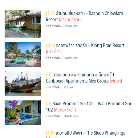
(
7.2)
บ้านดินเชี่ยวหลาน – Baandin Chiewlarn
Resort
[สุราษฎร์ธานี]
ราคาเริ่มต้น : 1248 บาท
(
8.1)
คลองพร้าว รีสอร์ท – Klong Prao Resort
[เกาะช้าง]
ราคาเริ่มต้น : 1622 บาท
(
0)
คาริบเบียน อพาร์ตเมนต์ส อเล็กซ์ กรุ๊ป –
Caribbean Apartments Alex Group
[พัทยา]
ราคาเริ่มต้น : 0 บาท
(
0)
Baan Prommit Soi 102 – Baan Prommit Soi
102
[หัวหิน/ชะอำ]
ราคาเริ่มต้น : 9048 บาท
(
7.8)
เดอะ สลีป พังงา – The Sleep Phang-nga