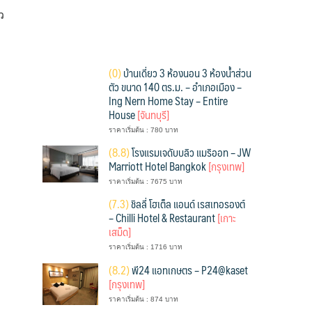
ว
(
0)
บ้านเดี่ยว 3 ห้องนอน 3 ห้องน้ำส่วน
ตัว ขนาด 140 ตร.ม. – อำเภอเมือง –
Ing Nern Home Stay – Entire
House
[จันทบุรี]
ราคาเริ่มต้น : 780 บาท
(
8.8)
โรงแรมเจดับบลิว แมริออท – JW
Marriott Hotel Bangkok
[กรุงเทพ]
ราคาเริ่มต้น : 7675 บาท
(
7.3)
ชิลลี่ โฮเต็ล แอนด์ เรสเทอรองต์
– Chilli Hotel & Restaurant
[เกาะ
เสม็ด]
ราคาเริ่มต้น : 1716 บาท
(
8.2)
พี24 แอทเกษตร – P24@kaset
[กรุงเทพ]
ราคาเริ่มต้น : 874 บาท