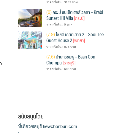
ราคาเริ่มต้น : 3182 บาท
(
0)
กระบี่ ซันเซ็ต ฮิลล์ วิลลา – Krabi
Sunset Hill Villa
[กระบี่]
ราคาเริ่มต้น : 0 บาท
(
7.9)
โซยตี๋ เกสต์เฮาส์ 2 – Sooi-Tee
Guest House 2
[พัทยา]
ราคาเริ่มต้น : 874 บาท
(
7.6)
บ้านกรชมพู – Baan Gon
Chompu
[ราชบุรี]
าร
ราคาเริ่มต้น : 686 บาท
สนับสนุนโดย
ที่เที่ยวชลบุรี tiewchonburi.com