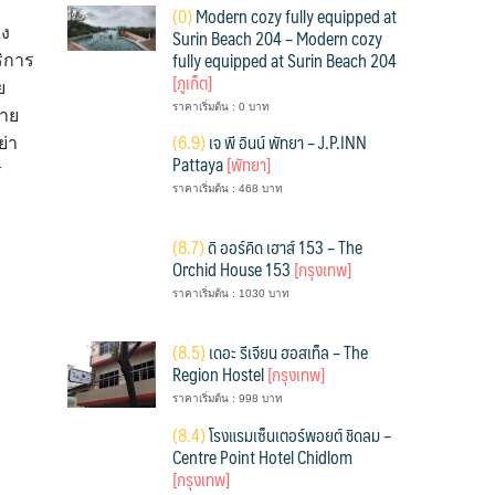
(
0)
Modern cozy fully equipped at
อง
Surin Beach 204 – Modern cozy
fully equipped at Surin Beach 204
ริการ
[ภูเก็ต]
ย
ราคาเริ่มต้น : 0 บาท
ราย
(
6.9)
เจ พี อินน์ พัทยา – J.P.INN
่า
Pattaya
[พัทยา]
ร
ราคาเริ่มต้น : 468 บาท
(
8.7)
ดิ ออร์คิด เฮาส์ 153 – The
Orchid House 153
[กรุงเทพ]
ราคาเริ่มต้น : 1030 บาท
(
8.5)
เดอะ รีเจียน ฮอสเท็ล – The
Region Hostel
[กรุงเทพ]
ราคาเริ่มต้น : 998 บาท
(
8.4)
โรงแรมเซ็นเตอร์พอยต์ ชิดลม –
Centre Point Hotel Chidlom
[กรุงเทพ]