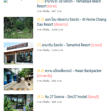
(
7.7)
ยามาดะย่ะ บีช รีสอร์ท – Yamadaya Beach
Resort
[ตราด]
ราคาเริ่มต้น : 967 บาท
(
8.9)
แอท โฮม เชียงดาว รีสอร์ต – At Home Chiang
Dao Resort
[เชียงดาว]
ราคาเริ่มต้น : 1248 บาท
(
7)
แทมารีน รีสอร์ท – Tamarind Resort
[ระยอง]
ราคาเริ่มต้น : 1154 บาท
(
6.8)
หวาน แบ็คแพ็คเกอร์ – Hwan Backpacker
[เกาะพะงัน]
ราคาเริ่มต้น : 593 บาท
(
8.5)
ซิม 27 โฮสเทล – Sim27 hostel
[จันทบุรี]
ราคาเริ่มต้น : 686 บาท