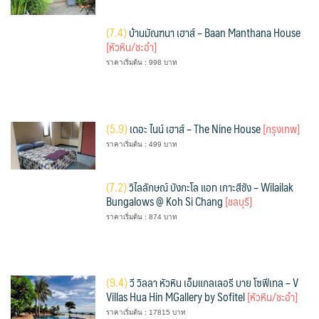
(
7.4)
บ้านมัณฑนา เฮาส์ – Baan Manthana House
[หัวหิน/ชะอำ]
ราคาเริ่มต้น : 998 บาท
(
5.9)
เดอะ ไนน์ เฮาส์ – The Nine House
[กรุงเทพ]
ราคาเริ่มต้น : 499 บาท
(
7.2)
วิไลลักษณ์ บังกะโล แอท เกาะสีชัง – Wilailak
Bungalows @ Koh Si Chang
[ชลบุรี]
ราคาเริ่มต้น : 874 บาท
(
9.4)
วี วิลลา หัวหิน เอ็มแกลเลอรี บาย โซฟีเทล – V
Villas Hua Hin MGallery by Sofitel
[หัวหิน/ชะอำ]
ราคาเริ่มต้น : 17815 บาท