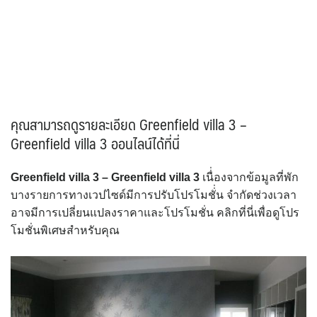
คุณสามารถดูรายละเอียด Greenfield villa 3 –
Greenfield villa 3 ออนไลน์ได้ที่นี่
Greenfield villa 3 – Greenfield villa 3
เนื่่องจากข้อมูลที่พัก
บางรายการทางเวปไซด์มีการปรับโปรโมชั่่น จำกัดช่วงเวลา
อาจมีการเปลี่ยนแปลงราคาและโปรโมชั่น คลิกที่นี่เพื่อดูโปร
โมชั่นพิเศษสำหรับคุณ