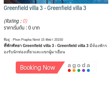
Greenfield villa 3 - Greenfield villa 3
(Rating :
0)
ราคาเริ่มต้น : 0 บาท
ที่อยู่ : Phon Prapha Nimit 15 พัทยา 20150
ที่พักพัทยา Greenfield villa 3 - Greenfield villa 3
มีห้องพักร
องรับนักท่องเที่ยวและแขกผู้มาเยือน