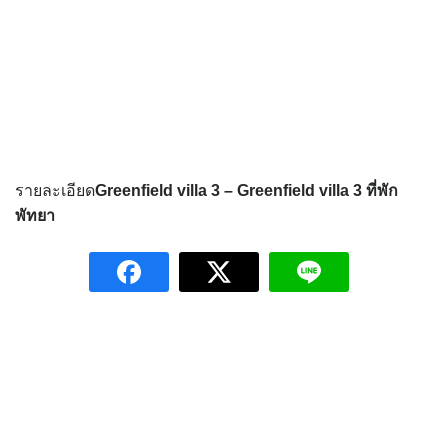
รายละเอียด
Greenfield villa 3 – Greenfield villa 3
ที่พัก
พัทยา