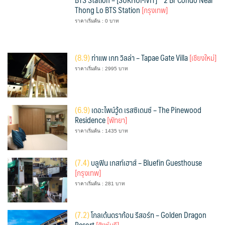
Thong Lo BTS Station
[กรุงเทพ]
ราคาเริ่มต้น : 0 บาท
(
8.9)
ท่าแพ เกท วิลล่า – Tapae Gate Villa
[เชียงใหม่]
ราคาเริ่มต้น : 2995 บาท
(
6.9)
เดอะไพน์วู้ด เรสซิเดนซ์ – The Pinewood
Residence
[พัทยา]
ราคาเริ่มต้น : 1435 บาท
(
7.4)
บลูฟิน เกสท์เฮาส์ – Bluefin Guesthouse
[กรุงเทพ]
ราคาเริ่มต้น : 281 บาท
(
7.2)
โกลเด้นดราก้อน รีสอร์ท – Golden Dragon
Resort
[สิงห์บุรี]