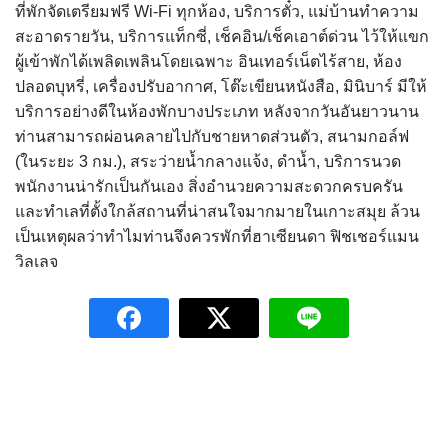
ที่พักจัดเตรียมฟรี Wi-Fi ทุกห้อง, บริการตั๋ว, แม่บ้านทำความ
สะอาดรายวัน, บริการแท็กซี่, เช็คอิน/เช็คเอาต์ด่วน ไว้ให้แขก
ผู้เข้าพักได้เพลิดเพลินโดยเฉพาะ อินเทอร์เน็ตไร้สาย, ห้อง
ปลอดบุหรี่, เครื่องปรับอากาศ, โต๊ะเขียนหนังสือ, มินิบาร์ มีให้
บริการอย่างดีในห้องพักบางประเภท หลังจากวันอันยาวนาน
ท่านสามารถผ่อนคลายไปกับชายหาดส่วนตัว, สนามกอล์ฟ
(ในระยะ 3 กม.), สระว่ายน้ำกลางแจ้ง, ดำน้ำ, บริการนวด
พนักงานน่ารักเป็นกันเอง สิ่งอำนวยความสะดวกครบครัน
และทำเลที่ตั้งใกล้สถานที่น่าสนใจมากมายในเกาะสมุย ล้วน
เป็นเหตุผลว่าทำไมท่านจึงควรพักที่ฮาเซียนดา ฟิชเชอร์แมน
วิลเลจ