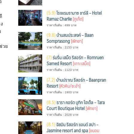
อ
(
5.9)
โรงแรมรามาซ ชาร์ลี – Hotel
ี
Ramaz Charlie
[ภูเก็ต]
อง
ราคาเริ่มต้น : 499 บาท
บ
(
9.8)
บ้านสมประสงค์ – Baan
Somprasong
[พัทยา]
ช่วย
ราคาเริ่มต้น : 2153 บาท
(
7)
ร่มรื่น เสม็ด รีสอร์ท – Romruen
Samed Resort
[เกาะเสม็ด]
ราคาเริ่มต้น : 1123 บาท
(
7.2)
บ้านปราณ รีสอร์ท – Baanpran
Resort
[หัวหิน/ชะอำ]
ราคาเริ่มต้น : 1903 บาท
(
8.5)
ธารา คอร์ต บูทิก โฮเต็ล – Tara
Court Boutique Hotel
[พัทยา]
ราคาเริ่มต้น : 2028 บาท
(
8.1)
จัสมิน รีสอร์ท แอนด์ สปา –
Jasmine resort and spa
[ขนอม