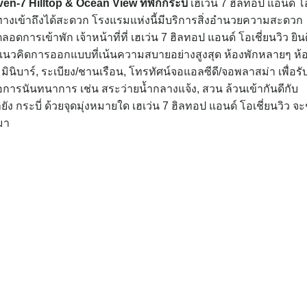
eaven-7 Hilltop & Ocean View
ที่พักกระบี่
เฮเว่น 7 ฮิลทอป แอนด์ โ
ละเดินทางเข้าถึงได้สะดวก โรงแรมแห่งนี้มีบริการสิ่งอำนวยความสะดวก
ารเข้าพัก เจ้าหน้าที่ที่ เฮเว่น 7 ฮิลทอป แอนด์ โอเชี่ยนวิว ยินด
แนวคิดการออกแบบที่เน้นความสบายอย่างสูงสุด ห้องพักหลายๆ ห้
, มินิบาร์, ระเบียง/ชานเรือน, โทรทัศน์จอแอลซีดี/จอพลาสม่า เพื่อรั
การนันทนาการ เช่น สระว่ายน้ำกลางแจ้ง, สวน ล้วนเข้ากันดีกับ
กระบี่ ด้วยจุดมุ่งหมายใด เฮเว่น 7 ฮิลทอป แอนด์ โอเชี่ยนวิว จะ
ามา