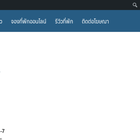
ยว
จองที่พักออนไลน์
รีวิวที่พัก
ติดต่อโฆษณา
7
n-7
ละ