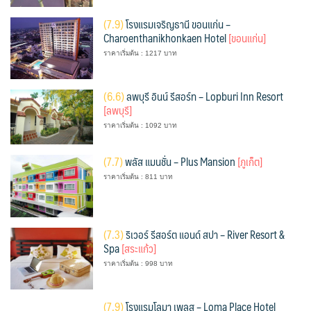
(
7.9)
โรงแรมเจริญธานี ขอนแก่น –
Charoenthanikhonkaen Hotel
[ขอนแก่น]
ราคาเริ่มต้น : 1217 บาท
(
6.6)
ลพบุรี อินน์ รีสอร์ท – Lopburi Inn Resort
[ลพบุรี]
ราคาเริ่มต้น : 1092 บาท
(
7.7)
พลัส แมนชั่น – Plus Mansion
[ภูเก็ต]
ราคาเริ่มต้น : 811 บาท
(
7.3)
ริเวอร์ รีสอร์ต แอนด์ สปา – River Resort &
Spa
[สระแก้ว]
ราคาเริ่มต้น : 998 บาท
(
7.9)
โรงแรมโลมา เพลส – Loma Place Hotel