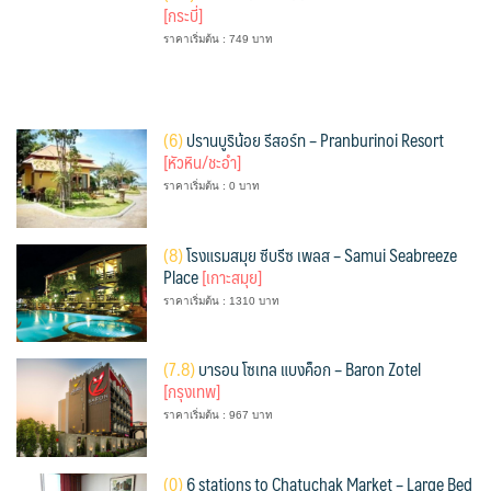
[กระบี่]
ราคาเริ่มต้น : 749 บาท
(
6)
ปรานบูริน้อย รีสอร์ท – Pranburinoi Resort
[หัวหิน/ชะอำ]
ราคาเริ่มต้น : 0 บาท
(
8)
โรงแรมสมุย ซีบรีซ เพลส – Samui Seabreeze
Place
[เกาะสมุย]
ราคาเริ่มต้น : 1310 บาท
(
7.8)
บารอน โซเทล แบงค็อก – Baron Zotel
[กรุงเทพ]
ราคาเริ่มต้น : 967 บาท
(
0)
6 stations to Chatuchak Market – Large Bed