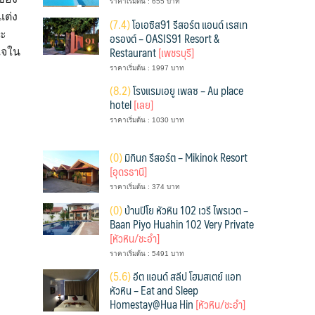
ราคาเริ่มต้น : 655 บาท
แต่ง
(
7.4)
โอเอซิส91 รีสอร์ต แอนด์ เรสเท
ตะ
อรองต์ – OASIS91 Resort &
Restaurant
[เพชรบุรี]
ใจใน
ราคาเริ่มต้น : 1997 บาท
(
8.2)
โรงแรมเอยู เพลซ – Au place
hotel
[เลย]
ราคาเริ่มต้น : 1030 บาท
(
0)
มิกินก รีสอร์ต – Mikinok Resort
[อุดรธานี]
ราคาเริ่มต้น : 374 บาท
(
0)
บ้านปิโย หัวหิน 102 เวรี ไพรเวต –
Baan Piyo Huahin 102 Very Private
[หัวหิน/ชะอำ]
ราคาเริ่มต้น : 5491 บาท
(
5.6)
อีต แอนด์ สลีป โฮมสเตย์ แอท
หัวหิน – Eat and Sleep
Homestay@Hua Hin
[หัวหิน/ชะอำ]