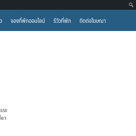
ยว
จองที่พักออนไลน์
รีวิวที่พัก
ติดต่อโฆษณา
83150
ี่ยว