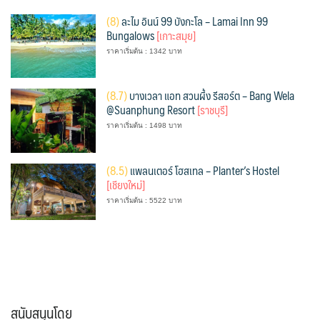
(
8)
ละไม อินน์ 99 บังกะโล – Lamai Inn 99
Bungalows
[เกาะสมุย]
ราคาเริ่มต้น : 1342 บาท
(
8.7)
บางเวลา แอท สวนผึ้ง รีสอร์ต – Bang Wela
@Suanphung Resort
[ราชบุรี]
ราคาเริ่มต้น : 1498 บาท
(
8.5)
แพลนเตอร์ โฮสเทล – Planter’s Hostel
[เชียงใหม่]
ราคาเริ่มต้น : 5522 บาท
สนับสนุนโดย