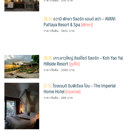
ราคาเริ่มต้น : 530 บาท
(
8.5)
อวานี พัทยา รีสอร์ท แอนด์ สปา – AVANI
Pattaya Resort & Spa
[พัทยา]
ราคาเริ่มต้น : 3931 บาท
(
8.8)
เกาะยาวใหญ่ ฮิลล์ไซด์ รีสอร์ท – Koh Yao Yai
Hillside Resort
[ภูเก็ต]
ราคาเริ่มต้น : 2090 บาท
(
7.5)
โรงแรมดิ อิมพีเรียล โฮม – The Imperial
Home Hotel
[กรุงเทพ]
ราคาเริ่มต้น : 998 บาท