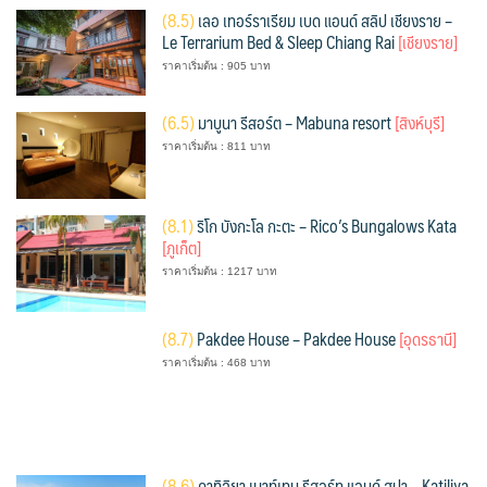
(
8.5)
เลอ เทอร์ราเรียม เบด แอนด์ สลิป เชียงราย –
Le Terrarium Bed & Sleep Chiang Rai
[เชียงราย]
ราคาเริ่มต้น : 905 บาท
(
6.5)
มาบูนา รีสอร์ต – Mabuna resort
[สิงห์บุรี]
ราคาเริ่มต้น : 811 บาท
(
8.1)
ริโก บังกะโล กะตะ – Rico’s Bungalows Kata
[ภูเก็ต]
ราคาเริ่มต้น : 1217 บาท
(
8.7)
Pakdee House – Pakdee House
[อุดรธานี]
ราคาเริ่มต้น : 468 บาท
(
8.6)
คาทิลิยา เมาท์เทน รีสอร์ท แอนด์ สปา – Katiliya