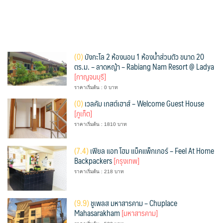
(
0)
บังกะโล 2 ห้องนอน 1 ห้องน้ำส่วนตัว ขนาด 20
ตร.ม. – ลาดหญ้า – Rabiang Nam Resort @ Ladya
[กาญจนบุรี]
ราคาเริ่มต้น : 0 บาท
(
0)
เวลคัม เกสต์เฮาส์ – Welcome Guest House
[ภูเก็ต]
ราคาเริ่มต้น : 1810 บาท
(
7.4)
เฟียล แอท โฮม แบ็คแพ็กเกอร์ – Feel At Home
Backpackers
[กรุงเทพ]
ราคาเริ่มต้น : 218 บาท
(
9.9)
ชูเพลส มหาสารคาม – Chuplace
Mahasarakham
[มหาสารคาม]