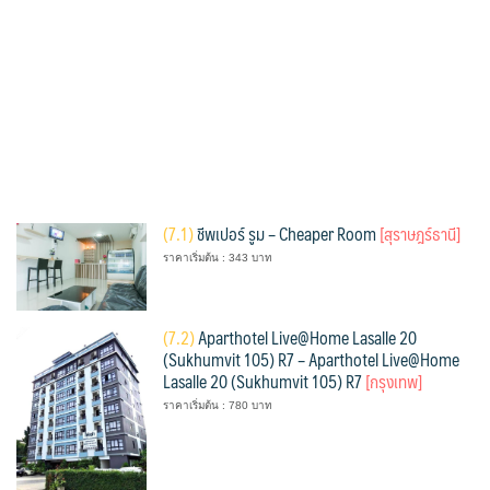
(
7.1)
ชีพเปอร์ รูม – Cheaper Room
[สุราษฎร์ธานี]
ราคาเริ่มต้น : 343 บาท
(
7.2)
Aparthotel Live@Home Lasalle 20
(Sukhumvit 105) R7 – Aparthotel Live@Home
Lasalle 20 (Sukhumvit 105) R7
[กรุงเทพ]
ราคาเริ่มต้น : 780 บาท