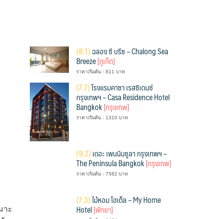
(
8.1)
ฉลอง ซี บรีซ – Chalong Sea
Breeze
[ภูเก็ต]
ราคาเริ่มต้น : 811 บาท
(
7.7)
โรงแรมคาซา เรสซิเดนซ์
กรุงเทพฯ – Casa Residence Hotel
Bangkok
[กรุงเทพ]
ราคาเริ่มต้น : 1310 บาท
(
9.2)
เดอะ เพนนินซูลา กรุงเทพฯ –
The Peninsula Bangkok
[กรุงเทพ]
ราคาเริ่มต้น : 7582 บาท
(
7.3)
ไม้หอม โฮเต็ล – My Home
Hotel
[พัทยา]
หมาะ