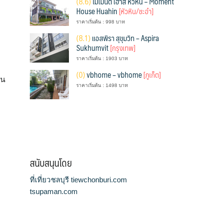
(
8.6)
โมเมนต์ เฮาส์ หัวหิน – Moment
House Huahin
[หัวหิน/ชะอำ]
ราคาเริ่มต้น : 998 บาท
(
8.1)
แอสพิรา สุขุมวิท – Aspira
Sukhumvit
[กรุงเทพ]
ราคาเริ่มต้น : 1903 บาท
(
0)
vbhome – vbhome
[ภูเก็ต]
่น
ราคาเริ่มต้น : 1498 บาท
สนับสนุนโดย
ที่เที่ยวชลบุรี tiewchonburi.com
tsupaman.com