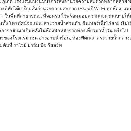
จใน ภูเก็ต โรงแรมแห่งนี้มีบริการสิ่งอำนวยความสะดวกหลากหลาย 
ที่พักได้เตรียมสิ่งอำนวยความสะดวก เช่น ฟรี Wi-Fi ทุกห้อง, แม่
Fi ในพื้นที่สาธารณะ, ที่จอดรถ ไว้พร้อมมอบความสะดวกสบายให้
ง โทรทัศน์จอแบน, สระว่ายน้ำส่วนตัว, อินเทอร์เน็ตไร้สาย (ไม่เส
าพักอาจกลับมาเติมพลังในห้องพักหลังจากท่องเที่ยวมาทั้งวัน หรือไป
รของโรงแรม เช่น อ่างอาบน้ำร้อน, ห้องฟิตเนส, สระว่ายน้ำกลางแ
ต้นที่ ราไวย์ ปาล์ม บีช รีสอร์ท