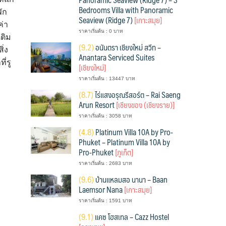
Bedrooms Villa with Panoramic
พัก
Seaview (Ridge 7)
[เกาะสมุย]
ค่า
ราคาเริ่มต้น : 0 บาท
เติม
(
9.2)
อนันตรา เชียงใหม่ สวีท –
ิ่ง
Anantara Serviced Suites
่รู
[เชียงใหม่]
ราคาเริ่มต้น : 13447 บาท
(
8.7)
ไร่แสงอรุณรีสอร์ต – Rai Saeng
Arun Resort
[เชียงของ (เชียงราย)]
ราคาเริ่มต้น : 3058 บาท
(
4.8)
Platinum Villa 10A by Pro-
Phuket – Platinum Villa 10A by
Pro-Phuket
[ภูเก็ต]
ราคาเริ่มต้น : 2683 บาท
(
9.6)
บ้านแหลมสอ นานา – Baan
Laemsor Nana
[เกาะสมุย]
ราคาเริ่มต้น : 1591 บาท
(
9.1)
แคซ โฮสเทล – Cazz Hostel