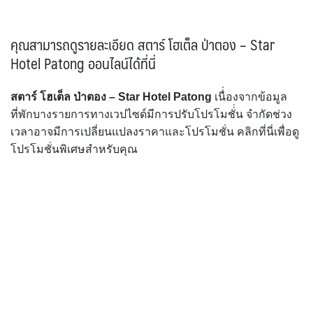
คุณสามารถดูรายละเอียด สตาร์ โฮเต็ล ป่าตอง – Star
Hotel Patong ออนไลน์ได้ที่นี่
สตาร์ โฮเต็ล ป่าตอง – Star Hotel Patong
เนื่่องจากข้อมูล
ที่พักบางรายการทางเวปไซด์มีการปรับโปรโมชั่่น จำกัดช่วง
เวลาอาจมีการเปลี่ยนแปลงราคาและโปรโมชั่น คลิกที่นี่เพื่อดู
โปรโมชั่นพิเศษสำหรับคุณ