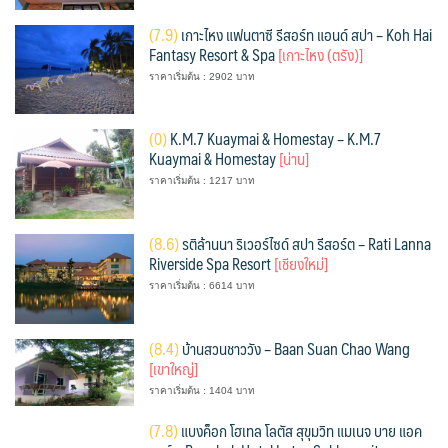
(
7.9)
เกาะไหง แฟนตาซี รีสอร์ท แอนด์ สปา – Koh Hai
Fantasy Resort & Spa
[เกาะไหง (ตรัง)]
ราคาเริ่มต้น : 2902 บาท
(
0)
K.M.7 Kuaymai & Homestay – K.M.7
Kuaymai & Homestay
[น่าน]
ราคาเริ่มต้น : 1217 บาท
(
8.6)
รติล้านนา ริเวอร์ไซด์ สปา รีสอร์ต – Rati Lanna
Riverside Spa Resort
[เชียงใหม่]
ราคาเริ่มต้น : 6614 บาท
(
8.4)
บ้านสวนชาววัง – Baan Suan Chao Wang
[เขาใหญ่]
ราคาเริ่มต้น : 1404 บาท
(
7.8)
แบงค็อก โฮเทล โลตัส สุขุมวิท แมเนจ บาย แอค