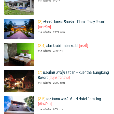
ราคาเริ่มต้น : 0 บาท
(
8)
ฟลอร่า ไอทะเล รีสอร์ท – Flora I Talay Resort
[เกาะช้าง]
ราคาเริ่มต้น : 2777 บาท
(
8.4)
abn krabi – abn krabi
[กระบี่]
ราคาเริ่มต้น : 499 บาท
(
7)
เรือนไทย บางกุ้ง รีสอร์ท – Ruenthai Bangkung
Resort
[สมุทรสงคราม]
ราคาเริ่มต้น : 2309 บาท
(
8.5)
เอช โฮเทล พระสิงห์ – H Hotel Phrasing
[เชียงใหม่]
ราคาเริ่มต้น : 905 บาท