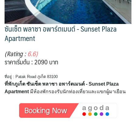
ซันเซ็ต พลาซา อพาร์ตเมนต์ - Sunset Plaza
Apartment
(Rating :
6.6)
ราคาเริ่มต้น : 2090 บาท
ที่อยู่ : Patak Road ภูเก็ต 83100
ที่พักภูเก็ต ซันเซ็ต พลาซา อพาร์ตเมนต์ - Sunset Plaza
Apartment
มีห้องพักรองรับนักท่องเที่ยวและแขกผู้มาเยือน