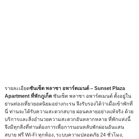
รายละเอียด
ซันเซ็ต พลาซา อพาร์ตเมนต์ – Sunset Plaza
Apartment
ที่พักภูเก็ต
ซันเซ็ต พลาซา อพาร์ตเมนต์ ตั้งอยู่ใน
ย่านท่องเที่ยวยอดนิยมอย่างกะรน จึงรับรองได้ว่าเมื่อเข้าพักที่
นี่ ท่านจะได้รับความสะดวกสบาย ผ่อนคลายอย่างแท้จริง ด้วย
บริการและสิ่งอำนวยความสะดวกอันหลากหลาย ที่พักแห่งนี้
จึงมีทุกสิ่งที่ท่านต้องการเพื่อการนอนหลับพักผ่อนอันแสน
สบาย ฟรี Wi-Fi ทุกห้อง, ระบบความปลอดภัย 24 ชั่วโมง,