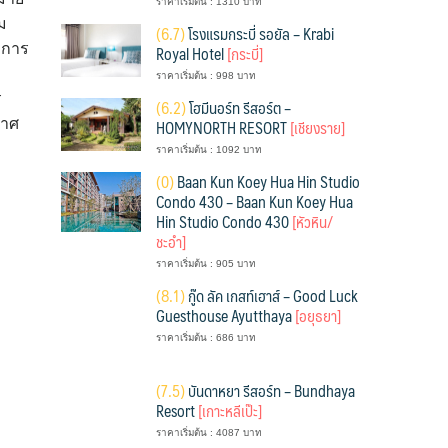
ราคาเริ่มต้น : 1310 บาท
ม
(
6.7)
โรงแรมกระบี่ รอยัล – Krabi
บการ
Royal Hotel
[กระบี่]
ราคาเริ่มต้น : 998 บาท
ร
(
6.2)
โฮมีนอร์ท รีสอร์ต –
HOMYNORTH RESORT
[เชียงราย]
กาศ
ราคาเริ่มต้น : 1092 บาท
(
0)
Baan Kun Koey Hua Hin Studio
Condo 430 – Baan Kun Koey Hua
Hin Studio Condo 430
[หัวหิน/
ชะอำ]
ราคาเริ่มต้น : 905 บาท
(
8.1)
กู๊ด ลัค เกสท์เฮาส์ – Good Luck
Guesthouse Ayutthaya
[อยุธยา]
ราคาเริ่มต้น : 686 บาท
(
7.5)
บันดาหยา รีสอร์ท – Bundhaya
Resort
[เกาะหลีเป๊ะ]
ราคาเริ่มต้น : 4087 บาท