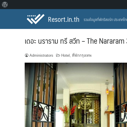
About
Skip
WordPress
Resort.in.th
รวมข้อมูลที่พักรีสอร์ท ประเทศไ
to
content
เดอะ นราราม ทรี สวีท – The Nararam 
Administrators
Hotel
,
ที่พักกรุงเทพ