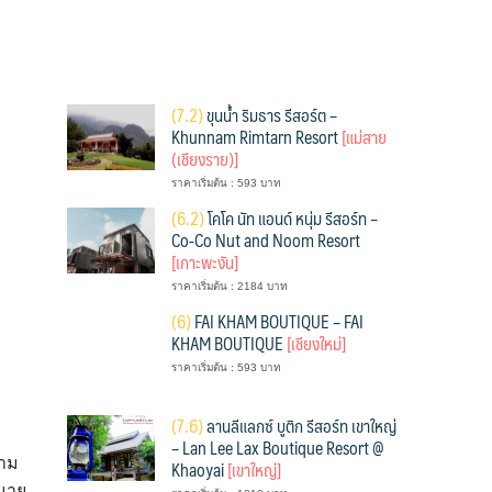
(
7.2)
ขุนน้ำ ริมธาร รีสอร์ต –
Khunnam Rimtarn Resort
[แม่สาย
(เชียงราย)]
ราคาเริ่มต้น : 593 บาท
(
6.2)
โคโค นัท แอนด์ หนุ่ม รีสอร์ท –
Co-Co Nut and Noom Resort
[เกาะพะงัน]
ราคาเริ่มต้น : 2184 บาท
(
6)
FAI KHAM BOUTIQUE – FAI
KHAM BOUTIQUE
[เชียงใหม่]
ราคาเริ่มต้น : 593 บาท
(
7.6)
ลานลีแลกซ์ บูติก รีสอร์ท เขาใหญ่
– Lan Lee Lax Boutique Resort @
ราม
Khaoyai
[เขาใหญ่]
กมาย