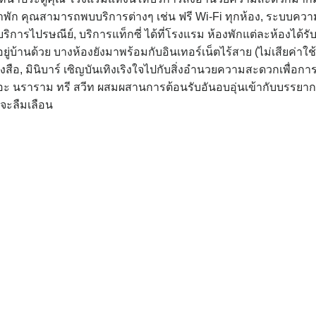
าพัก คุณสามารถพบบริการต่างๆ เช่น ฟรี Wi-Fi ทุกห้อง, ระบบควา
การไปรษณีย์, บริการแท็กซี่ ได้ที่โรงแรม ห้องพักแต่ละห้องได้รั
ู่บ้านด้วย บางห้องยังมาพร้อมกับอินเทอร์เน็ตไร้สาย (ไม่เสียค่าใช้
นังสือ, มินิบาร์ เซิญบันเทิงเริงใจไปกับสิ่งอำนวยความสะดวกเพื่อกา
ดอะ นราราม ทรี สวีท ผสมผสานการต้อนรับอันอบอุ่นเข้ากับบรรยา
กจะลืมเลือน