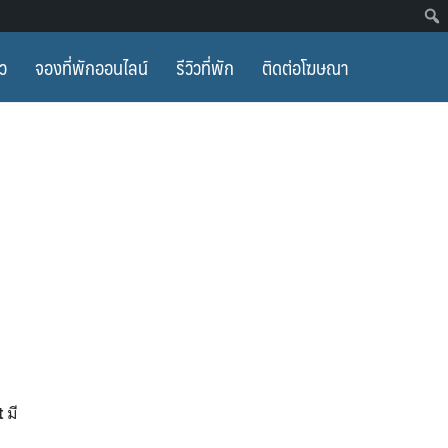
ยว
จองที่พักออนไลน์
รีวิวที่พัก
ติดต่อโฆษณา
rt
มี