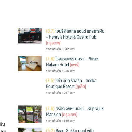
(
8.7)
เฮนรี่ส์ โฮเทล แอนด์ แกสโตรผับ
– Henry’s Hotel & Gastro Pub
[กรุงเทพ]
ราคาเริ่มต้น : 842 บาท
(
7.6)
โรงแรมแพร่ นครา – Phrae
Nakara Hotel
[แพร่]
ราคาเริ่มต้น : 936 บาท
(
7.5)
ซีก้า บูติค รีสอร์ท – Seeka
Boutique Resort
[ภูเก็ต]
ราคาเริ่มต้น : 967 บาท
(
7.6)
ศรีประจักษ์แมนชั่น – Sriprajuk
Mansion
[กรุงเทพ]
ราคาเริ่มต้น : 686 บาท
ดิน
(
5.2)
Baan-Sukko pool villa
้อม