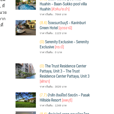
Huahin – Baan-Sukko pool villa
ที่
Huahin
[หัวหิน/ชะอำ]
ำนวย
ราคาเริ่มต้น : 7644 บาท
จาก
(
8.6)
โรงแรมกวินบุรี – Kavinburi
ี่
Green Hotel
[อุดรธานี]
ราคาเริ่มต้น : 1123 บาท
(
0)
Serenity Exclusive – Serenity
Exclusive
[กระบี่]
ราคาเริ่มต้น : 0 บาท
(
0)
The Trust Residence Center
Pattaya, Unit 3 – The Trust
Residence Center Pattaya, Unit 3
[พัทยา]
ราคาเริ่มต้น : 3026 บาท
(
7.7)
ป่าสัก ฮิลล์ไซด์ รีสอร์ท – Pasak
Hillside Resort
[ลพบุรี]
ราคาเริ่มต้น : 1248 บาท
(
8.6)
ฮ้อปเปอร์ เพลซ ดอนเมือง โฮส