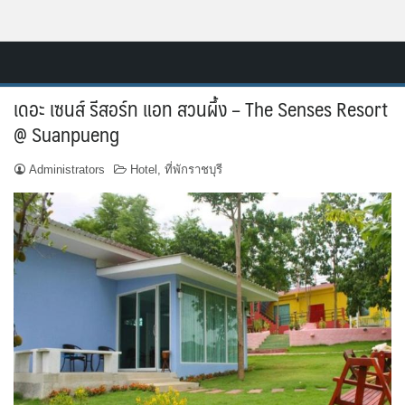
Skip
Resort.in.th
to
Home
content
เดอะ เซนส์ รีสอร์ท แอท สวนผึ้ง – The Senses Resort
ติดต่อ
@ Suanpueng
ทำเว็บไซต์รีสอร์ท
Administrators
Hotel
,
ที่พักราชบุรี
เกี่ยวกับเรา