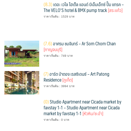
(
8.3)
เดอะ เวโล โฮเต็ล แอนด์ บีเอ็มเอ็กซ์ ปั๊ม แทรค –
The VELO’S hotel & BMX pump track
[สระแก้ว]
ราคาเริ่มต้น : 1529 บาท
(
7.6)
อาศรม ชมจันทร์ – Ar Som Chom Chan
[กาญจนบุรี]
ราคาเริ่มต้น : 749 บาท
(
7)
อาร์ต ป่าตอง เรสซิเดนซ์ – Art Patong
Residence
[ภูเก็ต]
ราคาเริ่มต้น : 3994 บาท
(
0)
Studio Apartment near Cicada market by
favstay 1-1 – Studio Apartment near Cicada
market by favstay 1-1
[หัวหิน/ชะอำ]
ราคาเริ่มต้น : 0 บาท