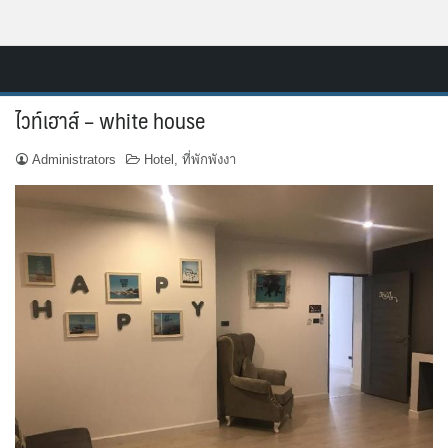
Skip
Resort.in.th
to
Home
content
ไวท์เฮาส์ – white house
ติดต่อ
Administrators
Hotel
,
ที่พักพังงา
ทำเว็บไซต์รีสอร์ท
เกี่ยวกับเรา