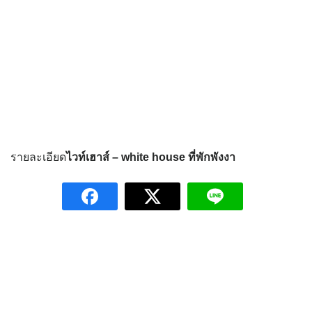
รายละเอียด
ไวท์เฮาส์ – white house
ที่พักพังงา