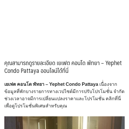
คุณสามารถดูรายละเอียด เยเฟต คอนโด พัทยา – Yephet
Condo Pattaya ออนไลน์ได้ที่นี่
เยเฟต คอนโด พัทยา – Yephet Condo Pattaya
เนื่่องจาก
ข้อมูลที่พักบางรายการทางเวปไซด์มีการปรับโปรโมชั่่น จำกัด
ช่วงเวลาอาจมีการเปลี่ยนแปลงราคาและโปรโมชั่น คลิกที่นี่
เพื่อดูโปรโมชั่นพิเศษสำหรับคุณ