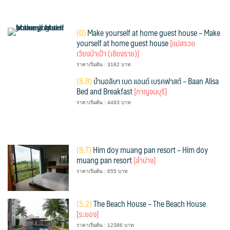
(
0)
Make yourself at home guest house – Make
yourself at home guest house
[แม่สรวย
เวียงป่าเป้า (เชียงราย)]
ราคาเริ่มต้น : 3182 บาท
(
8.8)
บ้านอลิษา เบด แอนด์ เบรคฟาสต์ – Baan Alisa
Bed and Breakfast
[กาญจนบุรี]
ราคาเริ่มต้น : 4493 บาท
(
8.7)
Him doy muang pan resort – Him doy
muang pan resort
[ลำปาง]
ราคาเริ่มต้น : 655 บาท
(
5.2)
The Beach House – The Beach House
[ระยอง]
ราคาเริ่มต้น : 12386 บาท