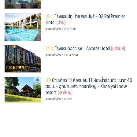
(
8.1)
โรงแรมบีทู ปาย พรีเมียร์ – B2 Pai Premier
Hotel
[ปาย]
ราคาเริ่มต้น : 905 บาท
(
7.3)
โรงแรมอัลวาเรซ – Alvarez Hotel
[บุรีรัมย์]
ราคาเริ่มต้น : 1404 บาท
(
0)
บ้านเดี่ยว 11 ห้องนอน 11 ห้องน้ำส่วนตัว ขนาด 40
ตร.ม. – อุทยานแห่งชาติเขาใหญ่ – Khoa yai i now
resort
[เขาใหญ่]
ราคาเริ่มต้น : 0 บาท