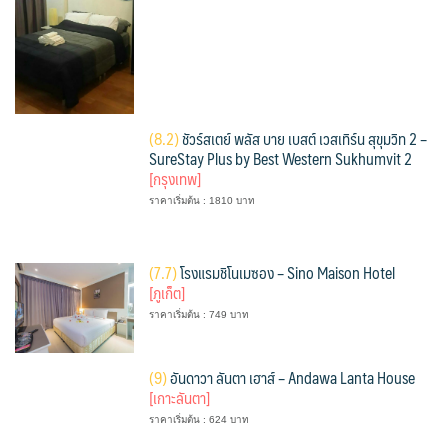
(
8.2)
ชัวร์สเตย์ พลัส บาย เบสต์ เวสเทิร์น สุขุมวิท 2 –
SureStay Plus by Best Western Sukhumvit 2
[กรุงเทพ]
ราคาเริ่มต้น : 1810 บาท
(
7.7)
โรงแรมชิโนเมซอง – Sino Maison Hotel
[ภูเก็ต]
ราคาเริ่มต้น : 749 บาท
(
9)
อันดาวา ลันตา เฮาส์ – Andawa Lanta House
[เกาะลันตา]
ราคาเริ่มต้น : 624 บาท