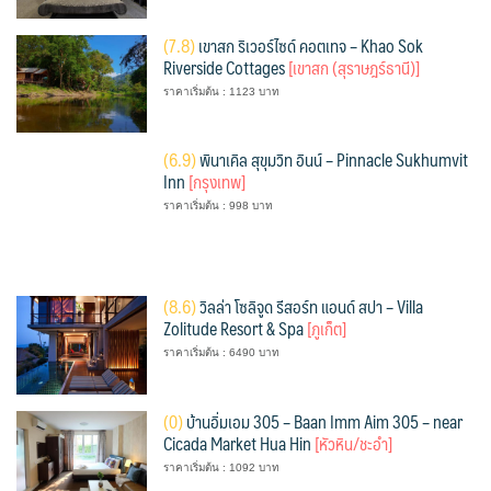
(
7.8)
เขาสก ริเวอร์ไซด์ คอตเทจ – Khao Sok
Riverside Cottages
[เขาสก (สุราษฎร์ธานี)]
ราคาเริ่มต้น : 1123 บาท
(
6.9)
พินาเคิล สุขุมวิท อินน์ – Pinnacle Sukhumvit
Inn
[กรุงเทพ]
ราคาเริ่มต้น : 998 บาท
(
8.6)
วิลล่า โซลิจูด รีสอร์ท แอนด์ สปา – Villa
Zolitude Resort & Spa
[ภูเก็ต]
ราคาเริ่มต้น : 6490 บาท
(
0)
บ้านอิ่มเอม 305 – Baan Imm Aim 305 – near
Cicada Market Hua Hin
[หัวหิน/ชะอำ]
ราคาเริ่มต้น : 1092 บาท