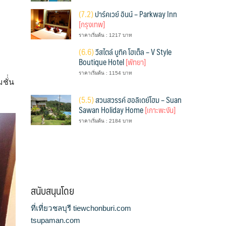
(
7.2)
ปาร์คเวย์ อินน์ – Parkway Inn
[กรุงเทพ]
ราคาเริ่มต้น : 1217 บาท
(
6.6)
วีสไตล์ บูทิค โฮเต็ล – V Style
Boutique Hotel
[พัทยา]
ราคาเริ่มต้น : 1154 บาท
ั่่น
(
5.5)
สวนสวรรค์ ฮอลิเดย์โฮม – Suan
Sawan Holiday Home
[เกาะพะงัน]
ราคาเริ่มต้น : 2184 บาท
สนับสนุนโดย
ที่เที่ยวชลบุรี tiewchonburi.com
tsupaman.com