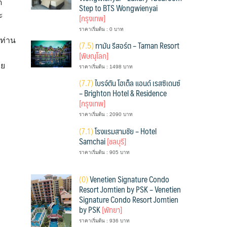
ด
Step to BTS Wongwienyai
ะ
[กรุงเทพ]
ราคาเริ่มต้น : 0 บาท
้ท่าน
(
7.5)
ทามัน รีสอร์ต – Taman Resort
[พิษณุโลก]
าย
ราคาเริ่มต้น : 1498 บาท
(
7.7)
ไบรจ์ตัน โฮเต็ล แอนด์ เรสซิเดนซ์
– Brighton Hotel & Residence
[กรุงเทพ]
ราคาเริ่มต้น : 2090 บาท
(
7.1)
โรงแรมสามชัย – Hotel
Samchai
[ชลบุรี]
ราคาเริ่มต้น : 905 บาท
(
0)
Venetien Signature Condo
Resort Jomtien by PSK – Venetien
Signature Condo Resort Jomtien
by PSK
[พัทยา]
ราคาเริ่มต้น : 936 บาท