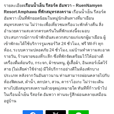
รายละเอียด
เรือนน้ำเย็น รีสอร์ต อัมพวา – RuenNamyen
Resort Amphawa
ที่พักสมุทรสงคราม
เรือนน้ำเย็น รีสอร์ต
อัมพวา เป็นที่พักยอดนิยมในหมู่นักเดินทางที่มาเยือน
สมุทรสงคราม ไม่ว่าจะเพื่อเที่ยวชมหรือแวะพักค้างคืน สิ่ง
อำนวยความสะดวกครบครันในที่พักแห่งนี้จะมอบ
ประสบการณ์การเข้าพักอันสะดวกสบายแก่แขกผู้มาเยือน ผู้
เข้าพักจะได้ใช้บริการรูมเซอร์วิส 24 ชั่วโมง, ฟรี Wi-Fi ทุก
ห้อง, ระบบความปลอดภัย 24 ชั่วโมง, แม่บ้านทำความสะอาด
รายวัน, ร้านขายของที่ระลึก ซึ่งที่พักจัดเตรียมไว้ให้อย่างดี
เครื่องดื่มต้อนรับ, กระจก, ผ้าขนหนู, ตู้เสื้อผ้า, อินเทอร์เน็ตไร้
สาย (ไม่เสียค่าใช้จ่าย) มีให้บริการอย่างดีในห้องพักบาง
ประเภท หลังจากวันอันยาวนาน ท่านสามารถผ่อนคลายไปกับ
ห้องฟิตเนส, ดำน้ำ, ตกปลา, สวน, คาราโอเกะ ไม่ว่าจะเดิน
ทางไปยังสมุทรสงครามด้วยจุดมุ่งหมายใด ทันทีที่ก้าวเข้าไป
ในเรือนน้ำเย็น รีสอร์ต อัมพวา ท่านจะรู้สึกผ่อนคลายเสมือน
อยู่บ้าน